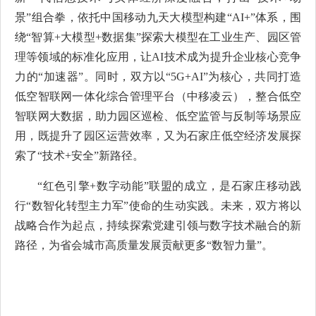
景”组合拳，依托中国移动九天大模型构建“AI+”体系，围
绕“智算+大模型+数据集”探索大模型在工业生产、园区管
理等领域的标准化应用，让AI技术成为提升企业核心竞争
力的“加速器”。同时，双方以“5G+AI”为核心，共同打造
低空智联网一体化综合管理平台（中移凌云），整合低空
智联网大数据，助力园区巡检、低空监管与反制等场景应
用，既提升了园区运营效率，又为石家庄低空经济发展探
索了“技术+安全”新路径。
“红色引擎+数字动能”联盟的成立，是石家庄移动践
行“数智化转型主力军”使命的生动实践。未来，双方将以
战略合作为起点，持续探索党建引领与数字技术融合的新
路径，为省会城市高质量发展贡献更多“数智力量”。