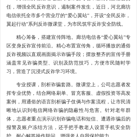
任，增强全民反诈意识，遏制案件发生，近日，河北廊坊
电信依托全市多个营业厅的“爱心翼站”，开设“全民反诈，
翼起行动”系列反诈微课堂，为市民筑牢反诈安全防线。
精心筹备，搭建宣传阵地。廊坊电信各“爱心翼站”专
区变身反诈宣传前沿。精心布置宣传角，循环播放的通俗
反诈视频以直观画面揭示诈骗手段；摆放整齐的宣传手册
涵盖常见诈骗类型、识别及防范技巧，方便市民随时学
习，营造了沉浸式反诈学习环境。
专业授课，剖析诈骗套路。微课堂上，公司志愿者发
挥专业优势，结合网络刷单、冒充客服、虚假投资等高发
案例，用通俗的语言剖析骗子伎俩与作案流程，让市民清
晰地认识到电信网络诈骗的隐蔽性与危害。针对老年群
体，志愿者重点演示识别诈骗电话和短信、遭遇诈骗后的
报警及账户冻结方法，还手把手教老人设置手机安全防
护，耐心解答操作疑问，增强老人自我保护能力。