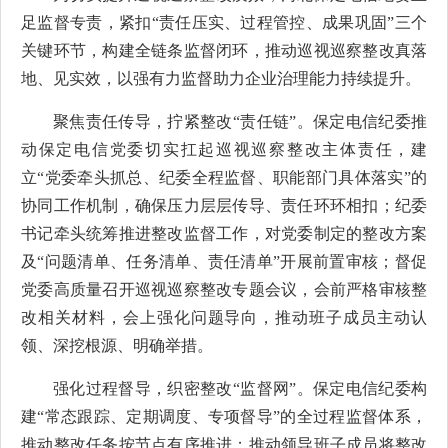
足监督专责，紧扣“责任压实、过程管控、成果巩固”三个
关键环节，构建全链条监督闭环，推动巡视巡察整改真落
地、见实效，以强有力监督助力企业治理能力持续提升。
聚焦责任传导，拧紧整改“责任链”。保定电信纪委推
动保定电信党委切实扛起巡视巡察整改主体责任，建
立“党委牵头抓总、纪委全程监督、职能部门具体落实”的
协同工作机制，确保压力层层传导、责任环环相扣；纪委
书记牵头统筹推进整改监督工作，对党委制定的整改方案
及“问题清单、任务清单、责任清单”开展前置审核；督促
党委高质量召开巡视巡察整改专题会议，会前严格审核整
改相关材料，会上强化问题导向，推动班子成员主动认
领、深挖根源、明确举措。
强化过程督导，织密整改“监督网”。保定电信纪委构
建“常态跟踪、定期调度、专项督导”的全过程监督体系，
推动整改任务按节点有序推进；推动领导班子成员将整改