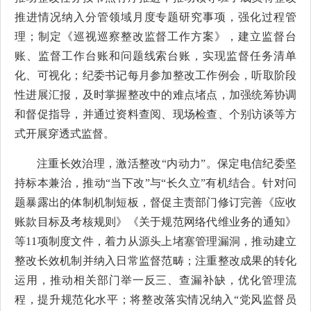
推进情况纳入分管领域月度专题研究事项，强化过程管
理；制定《巡视巡察整改监督工作方案》，建立监督台
账、监督工作台账和问题线索台账，实现监督任务清单
化、可视化；纪委书记每月参加整改工作例会，听取阶段
性进展汇报，及时掌握整改中的难点堵点，加强统筹协调
和督促指导，并通过资料查阅、现场检查、个别访谈等方
式开展穿透式监督。
注重长效治理，激活整改“内动力”。保定电信纪委坚
持标本兼治，推动“当下改”与“长久立”有机结合。针对问
题暴露出的体制机制短板，督促主责部门修订完善《应收
账款目标及考核规则》《关于规范网络代维业务的通知》
等11项制度文件，着力从源头上堵塞管理漏洞，推动建立
整改长效机制并纳入日常监督范畴；注重整改成果的转化
运用，推动相关部门举一反三、查漏补缺，优化管理流
程，提升规范化水平；将整改落实情况纳入“党风监督员