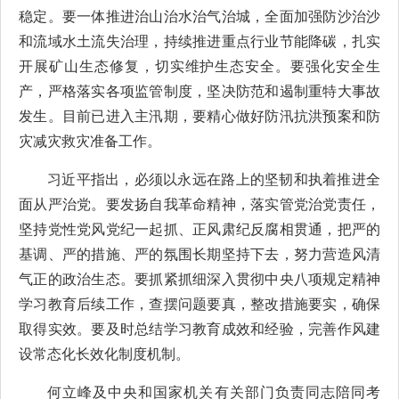
稳定。要一体推进治山治水治气治城，全面加强防沙治沙
和流域水土流失治理，持续推进重点行业节能降碳，扎实
开展矿山生态修复，切实维护生态安全。要强化安全生
产，严格落实各项监管制度，坚决防范和遏制重特大事故
发生。目前已进入主汛期，要精心做好防汛抗洪预案和防
灾减灾救灾准备工作。
习近平指出，必须以永远在路上的坚韧和执着推进全
面从严治党。要发扬自我革命精神，落实管党治党责任，
坚持党性党风党纪一起抓、正风肃纪反腐相贯通，把严的
基调、严的措施、严的氛围长期坚持下去，努力营造风清
气正的政治生态。要抓紧抓细深入贯彻中央八项规定精神
学习教育后续工作，查摆问题要真，整改措施要实，确保
取得实效。要及时总结学习教育成效和经验，完善作风建
设常态化长效化制度机制。
何立峰及中央和国家机关有关部门负责同志陪同考