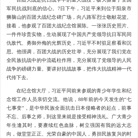
军民抗战到底的信心。7日下午，习近平来到位于阳泉市
狮脑山的百团大战纪念碑广场，向八路军烈士敬献花篮。
接着，他参观了百团大战纪念馆展陈。一张张历史照片、
一件件珍贵实物，生动展现了中国共产党领导抗日军民同
仇敌忾、勇御外侮的光辉历史，习近平不时驻足察看和沉
思。他强调，百团大战的历史壮举，充分展现了我们党在
全民族抗战中的中流砥柱作用，充分展现了党领导的人民
战争的磅礴力量。要讲好抗战故事，把伟大抗战精神一代
代传下去。
在纪念馆大厅，习近平同前来参观的青少年学生和纪
念馆工作人员亲切交流。他说，88年前的今天发生的“七
七事变”，是中华民族全面抗击日本侵略者的起点，前事
不忘、后事之师，到这里来就是接受精神洗礼。广大青少
年生逢其时，要赓续红色血脉，树立强国有我的远大志
向，做堂堂正正、光荣自豪的中国人，勇担民族复兴的时