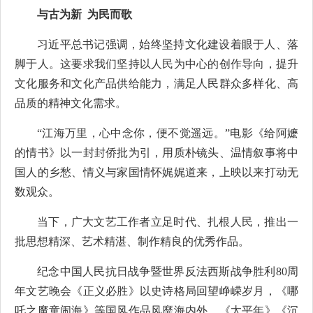
与古为新 为民而歌
习近平总书记强调，始终坚持文化建设着眼于人、落
脚于人。这要求我们坚持以人民为中心的创作导向，提升
文化服务和文化产品供给能力，满足人民群众多样化、高
品质的精神文化需求。
“江海万里，心中念你，便不觉遥远。”电影《给阿嬷
的情书》以一封封侨批为引，用质朴镜头、温情叙事将中
国人的乡愁、情义与家国情怀娓娓道来，上映以来打动无
数观众。
当下，广大文艺工作者立足时代、扎根人民，推出一
批思想精深、艺术精湛、制作精良的优秀作品。
纪念中国人民抗日战争暨世界反法西斯战争胜利80周
年文艺晚会《正义必胜》以史诗格局回望峥嵘岁月，《哪
吒之魔童闹海》等国风作品风靡海内外，《太平年》《沉