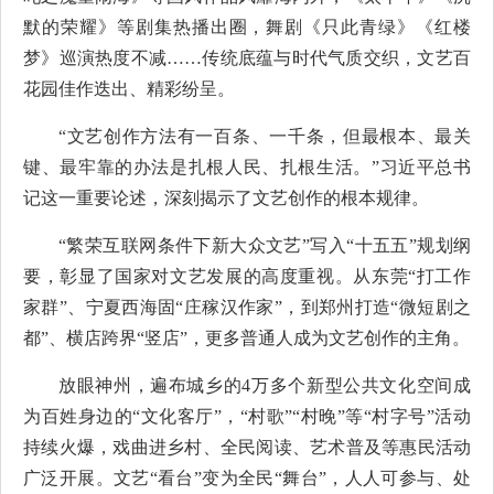
默的荣耀》等剧集热播出圈，舞剧《只此青绿》《红楼
梦》巡演热度不减……传统底蕴与时代气质交织，文艺百
花园佳作迭出、精彩纷呈。
“文艺创作方法有一百条、一千条，但最根本、最关
键、最牢靠的办法是扎根人民、扎根生活。”习近平总书
记这一重要论述，深刻揭示了文艺创作的根本规律。
“繁荣互联网条件下新大众文艺”写入“十五五”规划纲
要，彰显了国家对文艺发展的高度重视。从东莞“打工作
家群”、宁夏西海固“庄稼汉作家”，到郑州打造“微短剧之
都”、横店跨界“竖店”，更多普通人成为文艺创作的主角。
放眼神州，遍布城乡的4万多个新型公共文化空间成
为百姓身边的“文化客厅”，“村歌”“村晚”等“村字号”活动
持续火爆，戏曲进乡村、全民阅读、艺术普及等惠民活动
广泛开展。文艺“看台”变为全民“舞台”，人人可参与、处