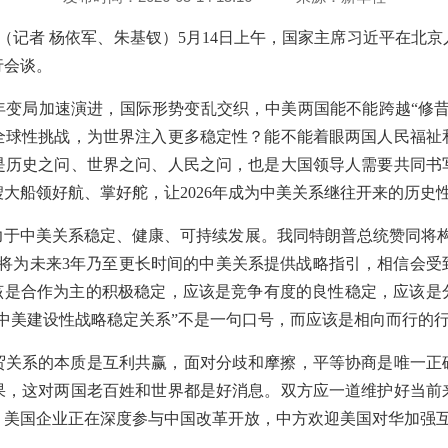
电（记者 杨依军、朱基钗）5月14日上午，国家主席习近平在北
行会谈。
年变局加速演进，国际形势变乱交织，中美两国能不能跨越“修昔
全球性挑战，为世界注入更多稳定性？能不能着眼两国人民福祉
是历史之问、世界之问、人民之问，也是大国领导人需要共同书
大船领好航、掌好舵，让2026年成为中美关系继往开来的历史
力于中美关系稳定、健康、可持续发展。我同特朗普总统赞同将构
，将为未来3年乃至更长时间的中美关系提供战略指引，相信会受
应该是合作为主的积极稳定，应该是竞争有度的良性稳定，应该是
中美建设性战略稳定关系”不是一句口号，而应该是相向而行的
贸关系的本质是互利共赢，面对分歧和摩擦，平等协商是唯一正
果，这对两国老百姓和世界都是好消息。双方应一道维护好当前
，美国企业正在深度参与中国改革开放，中方欢迎美国对华加强