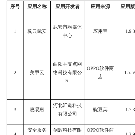
序号
应用名称
应用开发者
应用来源
应用版
武安市融媒体
1
冀云武安
应用宝
1.9.3
中心
曲阳县支点网
OPPO软件商
2
美甲云
络科技有限公
1.5.5
店
司
河北汇道科技
3
惠易惠
豌豆荚
1.7.3
有限公司
安全服务
创辉科技有限
OPPO软件商
4
1.2.9