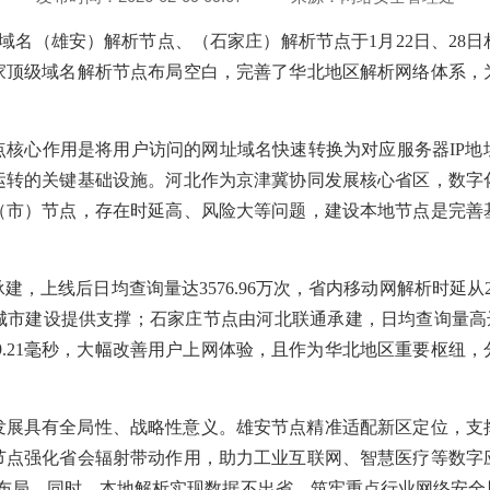
顶级域名（雄安）解析节点、（石家庄）解析节点于1月22日、28
家顶级域名解析节点布局空白，完善了华北地区解析网络体系，
点核心作用是将用户访问的网址域名快速转换为对应服务器IP地
运转的关键基础设施。河北作为京津冀协同发展核心省区，数字
（市）节点，存在时延高、风险大等问题，建设本地节点是完善
。
，上线后日均查询量达3576.96万次，省内移动网解析时延从26.
市建设提供支撑；石家庄节点由河北联通承建，日均查询量高达
降至9.21毫秒，大幅改善用户上网体验，且作为华北地区重要枢纽
发展具有全局性、战略性意义。雄安节点精准适配新区定位，支
节点强化省会辐射带动作用，助力工业互联网、智慧医疗等数字
态布局。同时，本地解析实现数据不出省，筑牢重点行业网络安