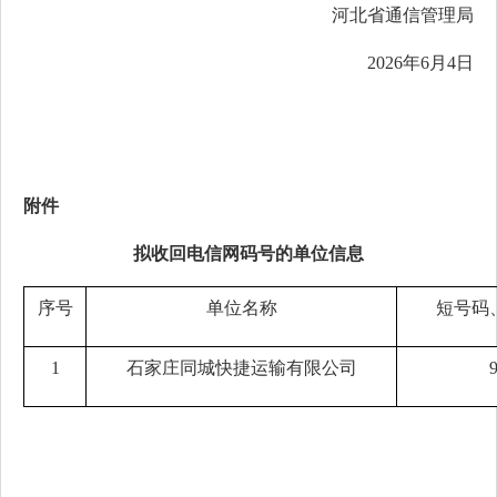
河北省通信管理局
2026年6月4日
附件
拟
收回
电信网码号
的
单位
信息
序号
单位名称
短号码
1
石家庄同城快捷运输有限公司