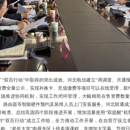
“双百行动”中取得的突出成效。河北电信建立“周调度、月通
资费全量公示，实现补换卡、充值缴费等项目可以在线受理，新增
”三级推进协同机制，实现工作闭环管理，大幅精简在售资费数
带、路由器等智能硬件预约及装维人员上门安装服务。河北联通成
导检查、总结巩固四个阶段推进开展，增加流量使用“双提醒”机
对“双百行动”成立工作组，全力推动工作开展，在自营厅设立
机构，“老年大学”电视专区上线多项课程，并增加大字幕，节假