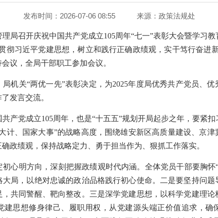
发布时间：2026-07-06 08:55
来源：
政策法规处
管理局召开庆祝中国共产党成立105周年“七一”表彰大会暨学习
习贯彻习近平党建思想，树立和践行正确政绩观，实干笃行奋进新
持会议，全局干部职工参加会议。
局机关“两优一先”表彰决定，为2025年度局优秀共产党员、
作了发言交流。
共产党成立105周年，也是“十五五”规划开局起步之年，要紧
年大计、国家大事”的战略高度，围绕雄安新区高质量建设、京津
正确政绩观，保持战略定力、勇于担当作为、狠抓工作落实。
定初心明方向，深刻把握政绩观时代内涵。全体党员干部要胸怀“
略大局，以绝对忠诚的政治品格践行初心使命。二是要坚持问题
足，共同警醒、靶向整改。三是深学党建思想，以科学党建理论
党建思想修身律己、履职用权，从党建源头端正价值追求，确